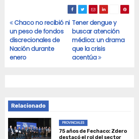
Chaco no recibió ni
Tener dengue y
Navegación
un peso de fondos
buscar atención
de
discrecionales de
médica: un drama
entradas
Nación durante
que la crisis
enero
acentúa
Relacionado
PROVINCIALES
75 años de Fechaco: Zdero
destacó el rol del sector