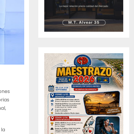
iones
rias
al,
 la