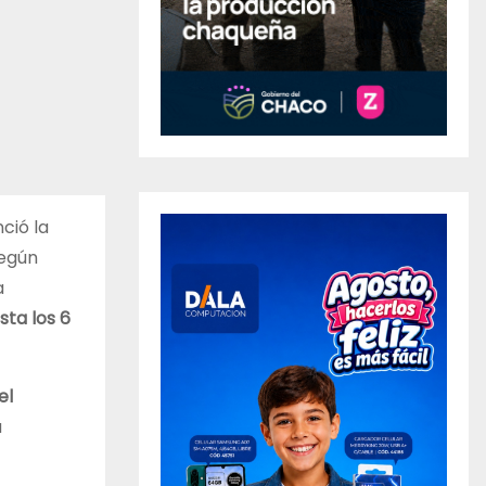
ció la
según
a
sta los 6
el
a