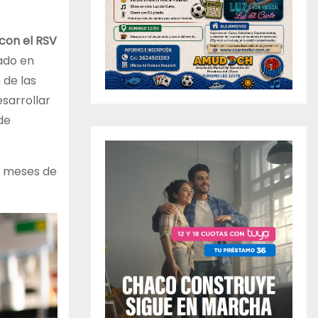
 con el RSV
iado en
 de las
esarrollar
de
6 meses de