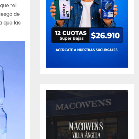
que “el
iesgo de
a que las