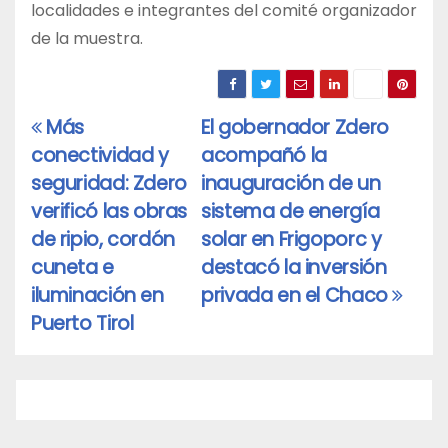
localidades e integrantes del comité organizador
de la muestra.
Más
El gobernador Zdero
Navegación
conectividad y
acompañó la
de
seguridad: Zdero
inauguración de un
entradas
verificó las obras
sistema de energía
de ripio, cordón
solar en Frigoporc y
cuneta e
destacó la inversión
iluminación en
privada en el Chaco
Puerto Tirol