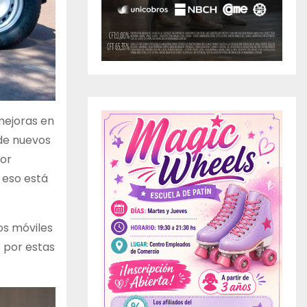
mejoras en
 de nuevos
por
 eso está
os móviles
 por estas