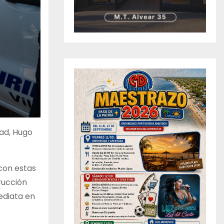
dad, Hugo
con estas
rucción
ediata en