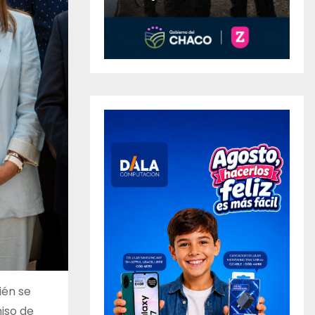
ién se
iso de