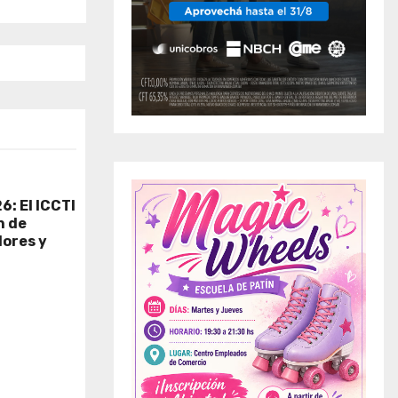
6: El ICCTI
n de
dores y