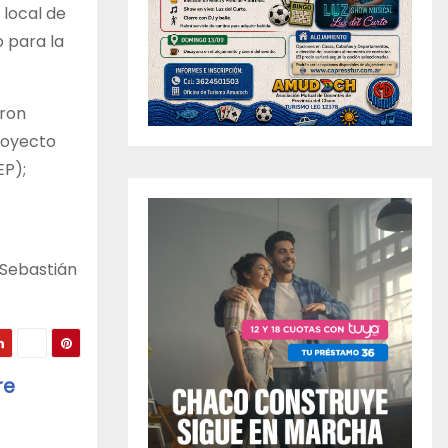
 local de
 para la
aron
proyecto
EP);
 Sebastián
re