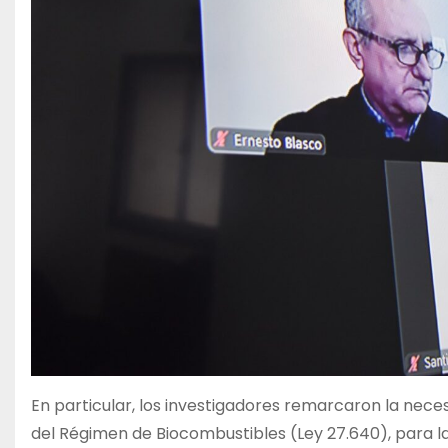
En particular, los investigadores remarcaron la nece
del Régimen de Biocombustibles (Ley 27.640), para la