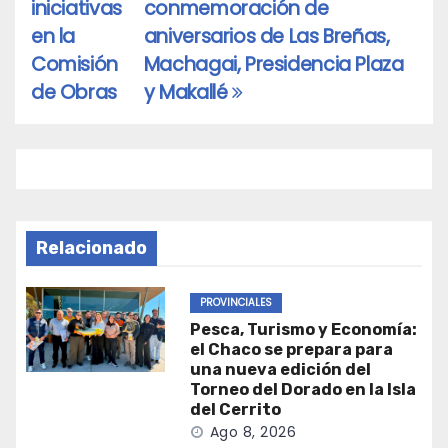
iniciativas
conmemoración de
entradas
en la
aniversarios de Las Breñas,
Comisión
Machagai, Presidencia Plaza
de Obras
y Makallé
Relacionado
PROVINCIALES
Pesca, Turismo y Economía:
el Chaco se prepara para
una nueva edición del
Torneo del Dorado en la Isla
del Cerrito
Ago 8, 2026