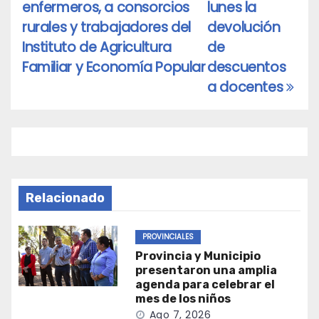
de
enfermeros, a consorcios
lunes la
entradas
rurales y trabajadores del
devolución
Instituto de Agricultura
de
Familiar y Economía Popular
descuentos
a docentes
Relacionado
PROVINCIALES
Provincia y Municipio
presentaron una amplia
agenda para celebrar el
mes de los niños
Ago 7, 2026