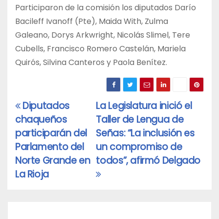
Participaron de la comisión los diputados Darío
Bacileff Ivanoff (Pte), Maida With, Zulma
Galeano, Dorys Arkwright, Nicolás Slimel, Tere
Cubells, Francisco Romero Castelán, Mariela
Quirós, Silvina Canteros y Paola Benítez.
Diputados
La Legislatura inició el
Navegación
chaqueños
Taller de Lengua de
de
participarán del
Señas: “La inclusión es
entradas
Parlamento del
un compromiso de
Norte Grande en
todos”, afirmó Delgado
La Rioja