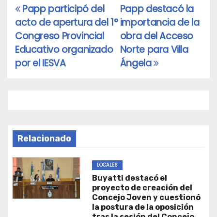
Papp participó del
Papp destacó la
Navegación
acto de apertura del 1°
importancia de la
de
Congreso Provincial
obra del Acceso
entradas
Educativo organizado
Norte para Villa
por el IESVA
Ángela
Relacionado
LOCALES
Buyatti destacó el
proyecto de creación del
Concejo Joven y cuestionó
la postura de la oposición
tras la sesión del Concejo