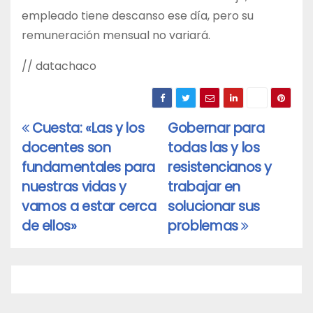
empleado tiene descanso ese día, pero su
remuneración mensual no variará.
// datachaco
Cuesta: «Las y los
Gobernar para
Navegación
docentes son
todas las y los
de
fundamentales para
resistencianos y
entradas
nuestras vidas y
trabajar en
vamos a estar cerca
solucionar sus
de ellos»
problemas