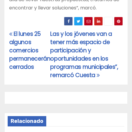
encontrar y llevar soluciones”, marcó.
El lunes 25
Las y los jóvenes van a
Navegación
algunos
tener más espacio de
de
comercios
participación y
entradas
permanecerán
oportunidades en los
cerrados
programas municipales”,
remarcó Cuesta
Relacionado