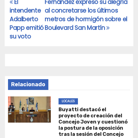
El
Fernández expreso su alegría
Navegación
intendente
al concretarse los últimos
de
Adalberto
metros de hormigón sobre el
entradas
Papp emitió
Boulevard San Martín
su voto
Relacionado
LOCALES
Buyatti destacó el
proyecto de creación del
Concejo Joven y cuestionó
la postura de la oposición
tras la sesión del Concejo