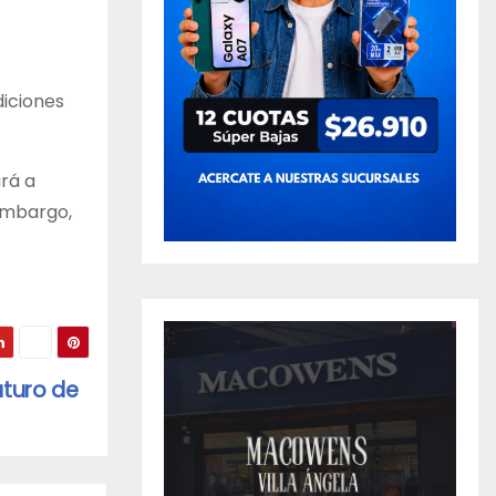
diciones
rá a
 embargo,
uturo de