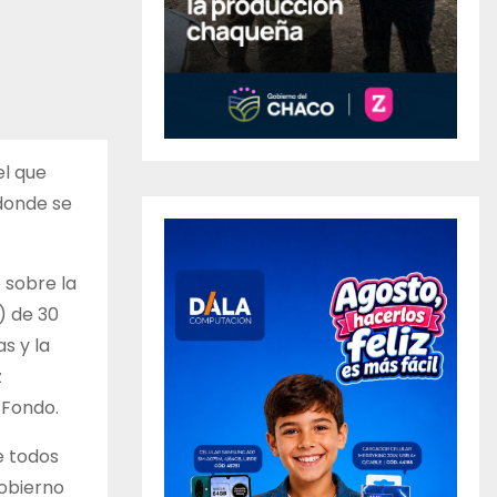
el que
 donde se
 sobre la
) de 30
s y la
z
 Fondo.
e todos
Gobierno