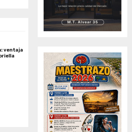
a: ventaja
priella