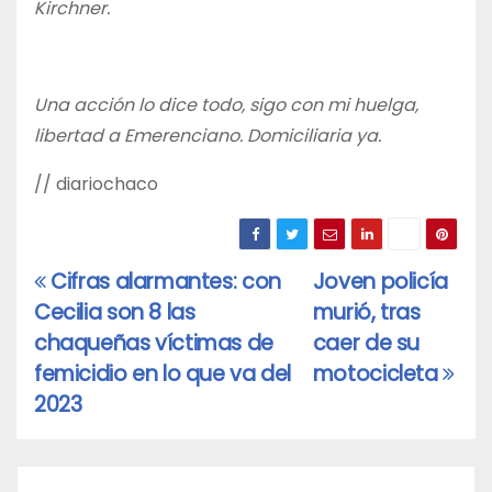
Kirchner.
Una acción lo dice todo, sigo con mi huelga,
libertad a Emerenciano. Domiciliaria ya.
// diariochaco
Cifras alarmantes: con
Joven policía
Navegación
Cecilia son 8 las
murió, tras
de
chaqueñas víctimas de
caer de su
entradas
femicidio en lo que va del
motocicleta
2023