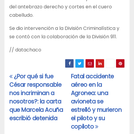
del antebrazo derecho y cortes en el cuero
cabelludo.
Se dio intervención a la División Criminalística y
se contó con la colaboración de la División 911.
// datachaco
¿Por qué si fue
Fatal accidente
Navegación
César responsable
aéreo en la
de
nos incriminan a
Agronea: una
entradas
nosotros?: la carta
avioneta se
que Marcela Acuña
estrelló y murieron
escribió detenida
el piloto y su
copiloto