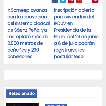
Sameep avanza
Inscripción abierta
Navegación
con la renovación
para viviendas del
de
del sistema cloacal
IPDUV en
entradas
de Sáenz Peña: ya
Presidencia de la
reemplazó más de
Plaza: del 29 de junio
2.000 metros de
a 6 de julio podrán
cañerías y 230
registrarse los
conexiones
postulantes
Relacionado