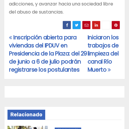
adicciones, y avanzar hacia una sociedad libre
del abuso de sustancias.
Inscripción abierta para
Iniciaron los
Navegación
viviendas del IPDUV en
trabajos de
de
Presidencia de la Plaza: del 29
limpieza del
entradas
de junio a 6 de julio podrán
canal Río
registrarse los postulantes
Muerto
Relacionado