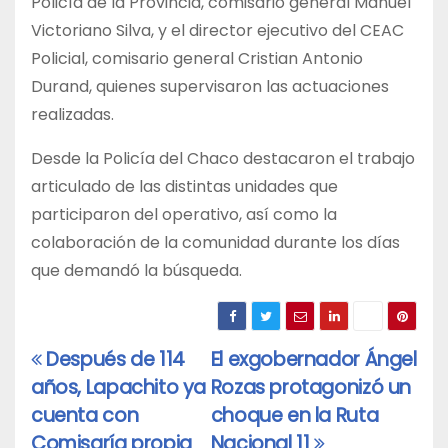
Policía de la Provincia, comisario general Manuel
Victoriano Silva, y el director ejecutivo del CEAC
Policial, comisario general Cristian Antonio
Durand, quienes supervisaron las actuaciones
realizadas.
Desde la Policía del Chaco destacaron el trabajo
articulado de las distintas unidades que
participaron del operativo, así como la
colaboración de la comunidad durante los días
que demandó la búsqueda.
Después de 114
El exgobernador Ángel
Navegación
años, Lapachito ya
Rozas protagonizó un
de
cuenta con
choque en la Ruta
entradas
Comisaría propia
Nacional 11