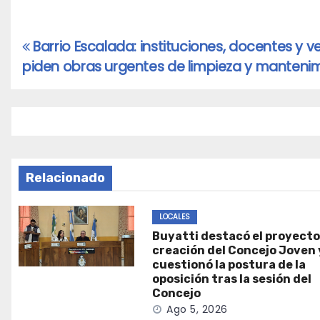
Barrio Escalada: instituciones, docentes y v
Navegación
piden obras urgentes de limpieza y manteni
de
entradas
Relacionado
LOCALES
Buyatti destacó el proyecto
creación del Concejo Joven 
cuestionó la postura de la
oposición tras la sesión del
Concejo
Ago 5, 2026