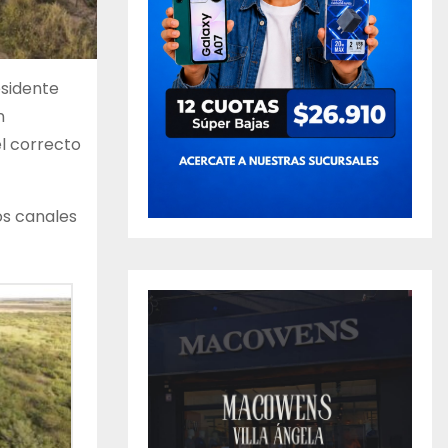
esidente
n
el correcto
los canales