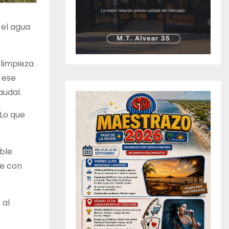
 el agua
 limpieza
 ese
audal.
 Lo que
ble
úe con
 al