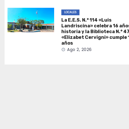
LOCALES
La E.E.S. N.° 114 «Luis
Landriscina» celebra 16 año
historia y la Biblioteca N.° 4
«Elizabet Cervigni» cumple 
años
Ago 2, 2026