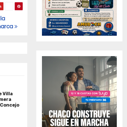
la
marca
 Villa
imera
 «Concejo