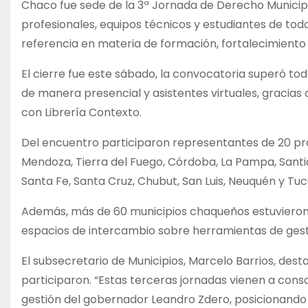
Chaco fue sede de la 3ª Jornada de Derecho Municipal
profesionales, equipos técnicos y estudiantes de tod
referencia en materia de formación, fortalecimiento i
El cierre fue este sábado, la convocatoria superó to
de manera presencial y asistentes virtuales, gracias
con Librería Contexto.
Del encuentro participaron representantes de 20 prov
Mendoza, Tierra del Fuego, Córdoba, La Pampa, Santiag
Santa Fe, Santa Cruz, Chubut, San Luis, Neuquén y Tu
Además, más de 60 municipios chaqueños estuvieron 
espacios de intercambio sobre herramientas de gestió
El subsecretario de Municipios, Marcelo Barrios, des
participaron. “Estas terceras jornadas vienen a cons
gestión del gobernador Leandro Zdero, posicionando a