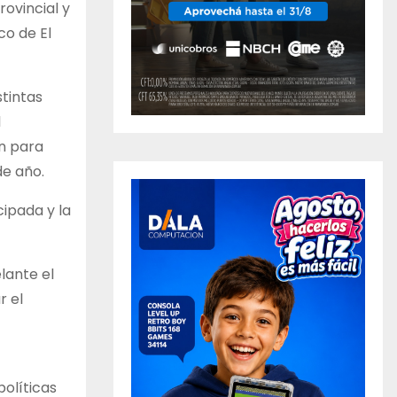
ovincial y
co de El
stintas
l
n para
de año.
cipada y la
lante el
r el
políticas