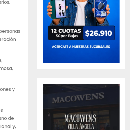
rios,
 personas
eración
s,
rmosa,
iones y
es
 año de
onal y,