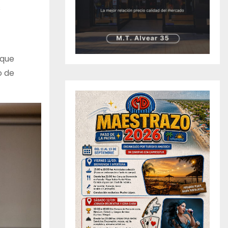
s
 que
o de