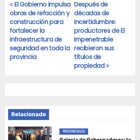
El Gobierno impulsa
Después de
Navegación
obras de refacción y
décadas de
de
construcción para
incertidumbre:
entradas
fortalecer la
productores de El
infraestructura de
Impenetrable
seguridad en toda la
recibieron sus
provincia
títulos de
propiedad
Relacionado
PROVINCIALES
Galería de Gobernadores: la