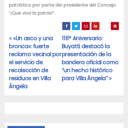
patriótico por parte del presidente del Concejo:
“¡Que viva la patria!”.
«Un asco y una
116° Aniversario:
Navegación
bronca»: fuerte
Buyatti destacó la
de
reclamo vecinal por
presentación de la
entradas
el servicio de
bandera oficial como
recolección de
“un hecho histórico
residuos en Villa
para Villa Ángela”
Ángela