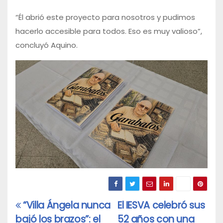
“Él abrió este proyecto para nosotros y pudimos
hacerlo accesible para todos. Eso es muy valioso”,
concluyó Aquino.
“Villa Ángela nunca
El IESVA celebró sus
Navegación
bajó los brazos”: el
52 años con una