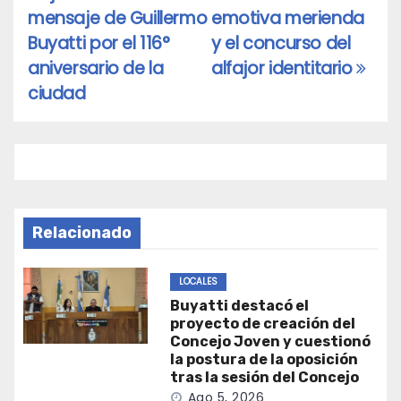
de
mensaje de Guillermo
emotiva merienda
entradas
Buyatti por el 116°
y el concurso del
aniversario de la
alfajor identitario
ciudad
Relacionado
LOCALES
Buyatti destacó el
proyecto de creación del
Concejo Joven y cuestionó
la postura de la oposición
tras la sesión del Concejo
Ago 5, 2026