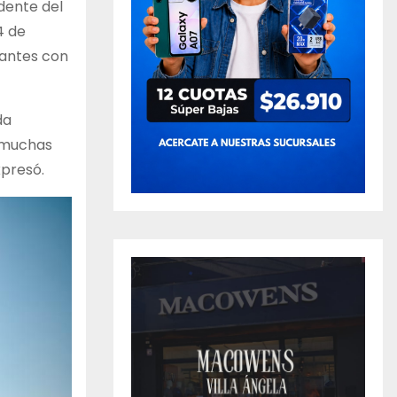
dente del
4 de
rantes con
da
a muchas
xpresó.