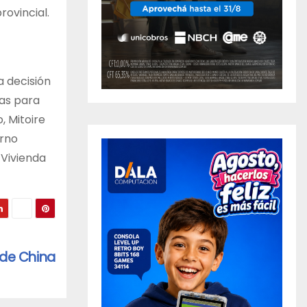
ovincial.
a decisión
das para
, Mitoire
erno
 Vivienda
 de China