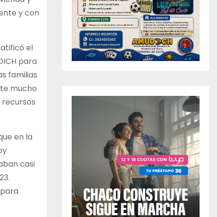
ente y con
tificó el
ODICH para
s familias
ante mucho
 recursos
que en la
oy
aban casi
23.
 para