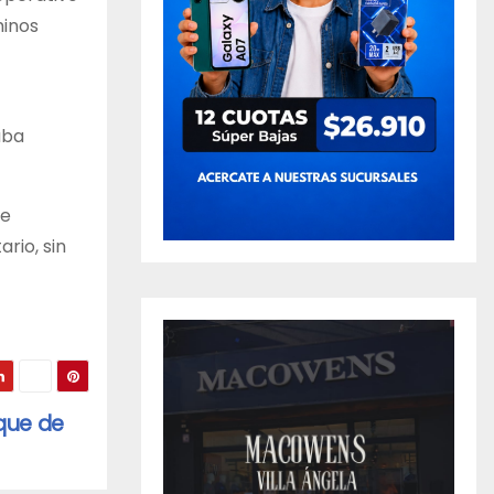
minos
aba
de
ario, sin
que de