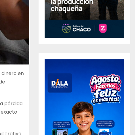
 dinero en
 de
la pérdida
r exacto
 operativo