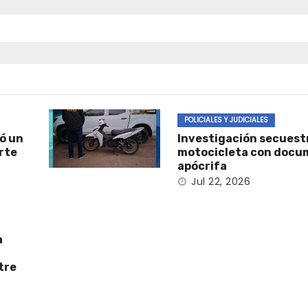
POLICIALES Y JUDICIALES
ó un
Investigación secuest
rte
motocicleta con docu
apócrifa
Jul 22, 2026
a
tre