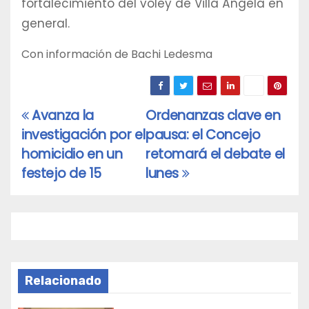
fortalecimiento del vóley de Villa Ángela en
general.
Con información de Bachi Ledesma
Avanza la
Ordenanzas clave en
Navegación
investigación por el
pausa: el Concejo
de
homicidio en un
retomará el debate el
entradas
festejo de 15
lunes
Relacionado