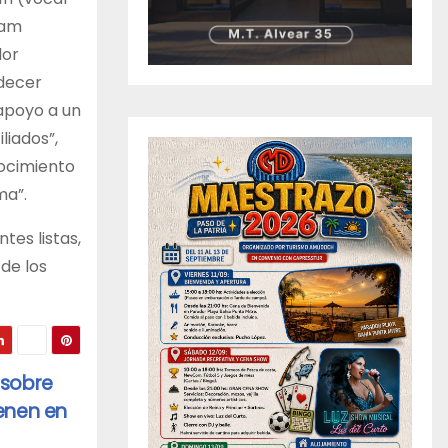
iam
dor
adecer
 apoyo a un
liados”,
nocimiento
ma”.
tes listas,
 de los
 sobre
ienen en