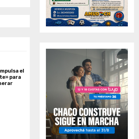
impulsa el
te» para
nerar