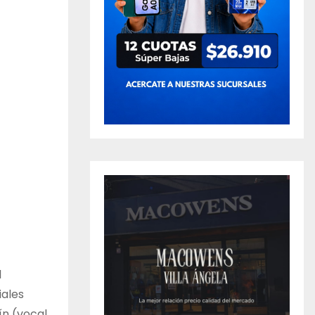
l
iales
ín (vocal