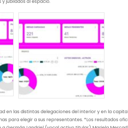
y jubilados al espacio.
d en las distintas delegaciones del interior y en la capita
rnas para elegir a sus representantes. *Los resultados ofic
vó a Germán Landriel (vocal activo titular) Mariela Mercad