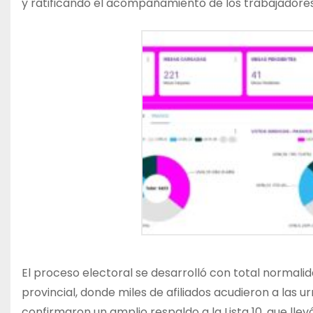
y ratificando el acompañamiento de los trabajadores 
El proceso electoral se desarrolló con total normalida
provincial, donde miles de afiliados acudieron a las u
confirmaron un amplio respaldo a la Lista 10, que lle