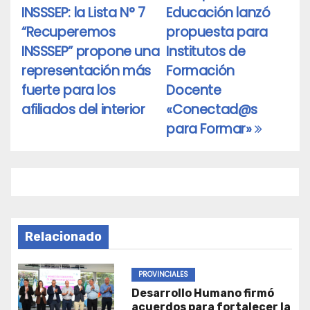
INSSSEP: la Lista N° 7
Educación lanzó
de
“Recuperemos
propuesta para
entradas
INSSSEP” propone una
Institutos de
representación más
Formación
fuerte para los
Docente
afiliados del interior
«Conectad@s
para Formar»
Relacionado
PROVINCIALES
Desarrollo Humano firmó
acuerdos para fortalecer la