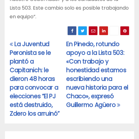
Lista 503. Este cambio solo es posible trabajando
en equipo”.
La Juventud
En Pinedo, rotundo
Navegación
Peronista se le
apoyo a la Lista 503:
de
plantó a
«Con trabajo y
entradas
Capitanich: le
honestidad estamos
dieron 48 horas
escribiendo una
para convocar a
nueva historia para el
elecciones “El PJ
Chaco», expresó
está destruido,
Guillermo Agüero
Zdero los arruinó”