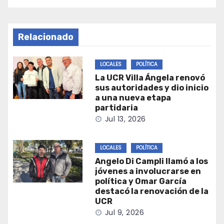
Relacionado
LOCALES
POLÍTICA
La UCR Villa Ángela renovó
sus autoridades y dio inicio
a una nueva etapa
partidaria
Jul 13, 2026
LOCALES
POLÍTICA
Angelo Di Campli llamó a los
jóvenes a involucrarse en
política y Omar García
destacó la renovación de la
UCR
Jul 9, 2026