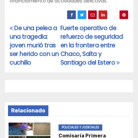
financiamiento de actividades delictivas.
De una pelea a
Fuerte operativo de
Navegación
una tragedia:
refuerzo de seguridad
de
joven murió tras
en la frontera entre
entradas
ser herido con un
Chaco, Salta y
cuchillo
Santiago del Estero
Relacionado
POLICIALES Y JUDICIALES
Comisaría Primera