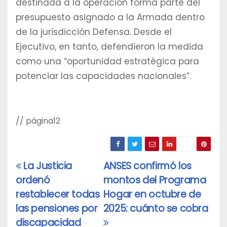
destinada a la operación forma parte del
presupuesto asignado a la Armada dentro
de la jurisdicción Defensa. Desde el
Ejecutivo, en tanto, defendieron la medida
como una “oportunidad estratégica para
potenciar las capacidades nacionales”.
// página12
La Justicia
ANSES confirmó los
Navegación
ordenó
montos del Programa
de
restablecer todas
Hogar en octubre de
entradas
las pensiones por
2025: cuánto se cobra
discapacidad