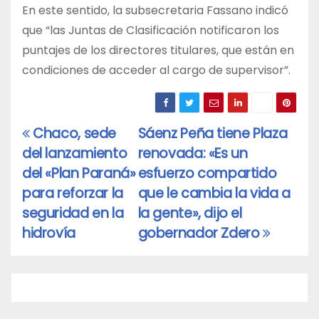
En este sentido, la subsecretaria Fassano indicó
que “las Juntas de Clasificación notificaron los
puntajes de los directores titulares, que están en
condiciones de acceder al cargo de supervisor”.
Chaco, sede
Sáenz Peña tiene Plaza
Navegación
del lanzamiento
renovada: «Es un
de
del «Plan Paraná»
esfuerzo compartido
entradas
para reforzar la
que le cambia la vida a
seguridad en la
la gente», dijo el
hidrovía
gobernador Zdero