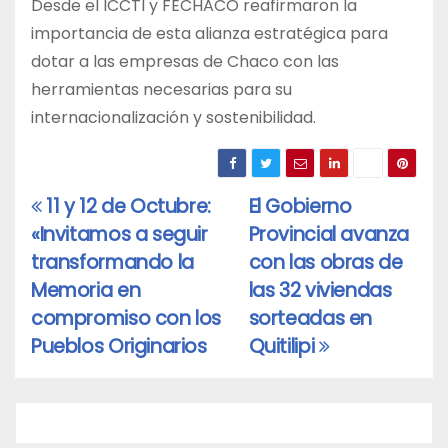
Desde el ICCTI y FECHACO reafirmaron la
importancia de esta alianza estratégica para
dotar a las empresas de Chaco con las
herramientas necesarias para su
internacionalización y sostenibilidad.
11 y 12 de Octubre:
El Gobierno
Navegación
«Invitamos a seguir
Provincial avanza
de
transformando la
con las obras de
entradas
Memoria en
las 32 viviendas
compromiso con los
sorteadas en
Pueblos Originarios
Quitilipi