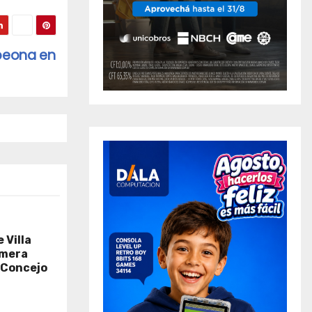
mpeona en
 Villa
imera
 «Concejo