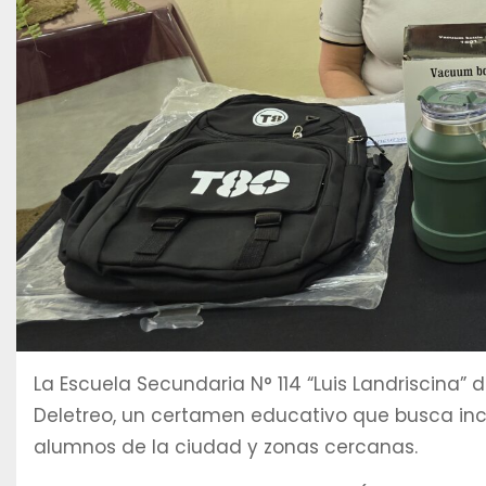
La Escuela Secundaria N° 114 “Luis Landriscina”
Deletreo, un certamen educativo que busca incent
alumnos de la ciudad y zonas cercanas.