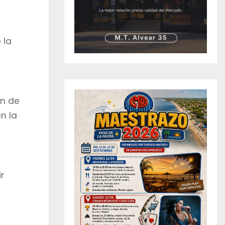
 la
ón de
n la
r