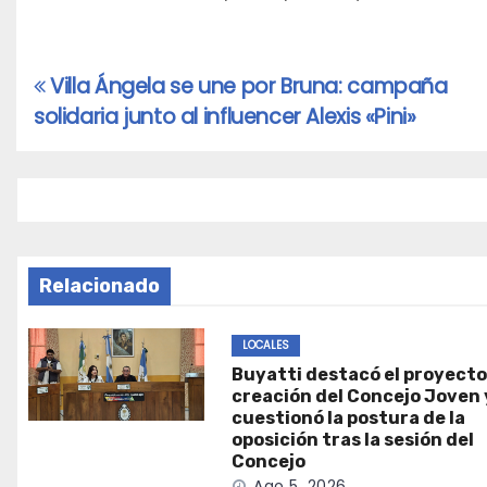
Villa Ángela se une por Bruna: campaña
Navegación
solidaria junto al influencer Alexis «Pini»
de
entradas
Relacionado
LOCALES
Buyatti destacó el proyecto
creación del Concejo Joven 
cuestionó la postura de la
oposición tras la sesión del
Concejo
Ago 5, 2026