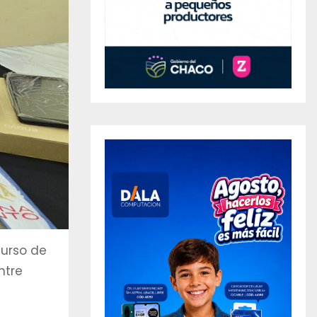
curso de
ntre