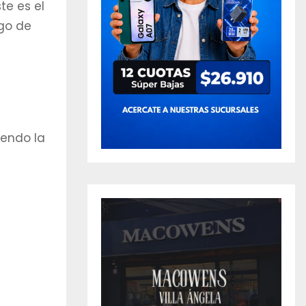
te es el
ego de
yendo la