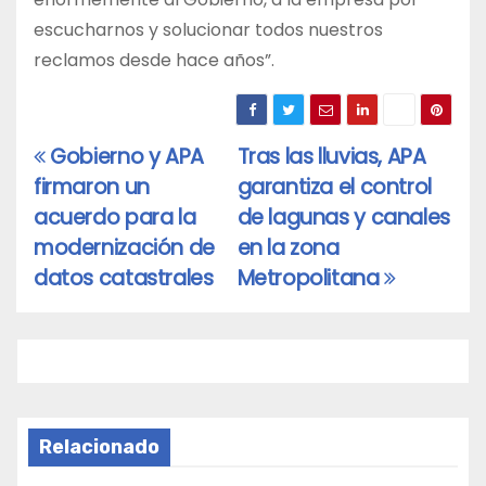
escucharnos y solucionar todos nuestros
reclamos desde hace años”.
Gobierno y APA
Tras las lluvias, APA
Navegación
firmaron un
garantiza el control
de
acuerdo para la
de lagunas y canales
entradas
modernización de
en la zona
datos catastrales
Metropolitana
Relacionado