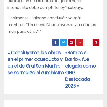
publicación de los actos de gobierno. El
intendente debe cumplir la ley”, subrayó.
Finalmente, Galeano concluyó: “No más
mentiras. *Un nuevo Chaco avanza y no damos
ni un paso atrás”.*
Concluyeron las obras
«Somos el
Navegación
en el primer acueducto y
Barrio», fue
de
en el de Gral San Martín:
elegida como
entradas
se normaliza el suministro
ONG
Destacada
2025