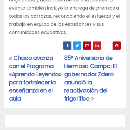
evento también incluyó la entrega de premios a
todas las carrozas, reconociendo el esfuerzo y el
trabajo en equipo de los estudiantes y sus
comunidades educativas.
Chaco avanza
85° Aniversario de
Navegación
con el Programa
Hermoso Campo: El
de
«Aprendo Leyendo»
gobernador Zdero
entradas
para fortalecer la
anunció la
enseñanza en el
reactivación del
aula
frigorífico