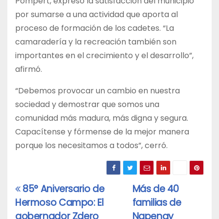
Pompert, expresó la satisfacción del municipio
por sumarse a una actividad que aporta al
proceso de formación de los cadetes. “La
camaradería y la recreación también son
importantes en el crecimiento y el desarrollo”,
afirmó.
“Debemos provocar un cambio en nuestra
sociedad y demostrar que somos una
comunidad más madura, más digna y segura.
Capacítense y fórmense de la mejor manera
porque los necesitamos a todos”, cerró.
85° Aniversario de
Más de 40
Navegación
Hermoso Campo: El
familias de
de
gobernador Zdero
Napenay