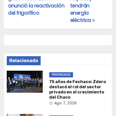
entradas
anunció la reactivación
tendrán
del frigorífico
energía
eléctrica
Relacionado
PROVINCIALES
75 años de Fechaco: Zdero
destacó el rol del sector
privado en el crecimiento
del Chaco
Ago 7, 2026