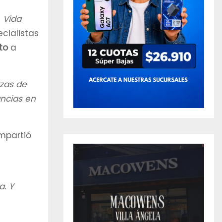
n
Vida
cialistas
to
a
rzas de
ancias en
mpartió
a. Y