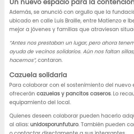
Un nuevo espacio para la contenció
Además, se anunció con orgullo que la fundac
ubicado en calle Luis Braille, entre Matienzo e 
mejor a jóvenes y familias que atraviesan sit
“Antes nos prestaban un lugar, pero ahora tene
ayuda de vecinos solidarios. Aún nos faltan sill
hacemos”,
contaron.
Cazuela solidaria
Para colaborar con el sostenimiento del nuevo 
ofrecerán
cazuelas y pancitos caseros
. Lo reca
equipamiento del local.
Quienes deseen colaborar pueden hacerlo adqu
al alias:
unidosporunfuturo
. También pueden co
o contactar directamente a sus integrantes.