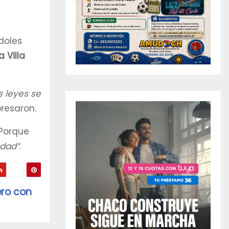
doles
 Villa
s leyes se
resaron.
 Porque
edad”
.
ero con