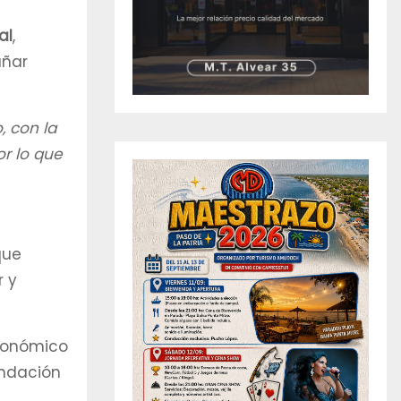
al
,
añar
, con la
or lo que
que
r y
económico
undación