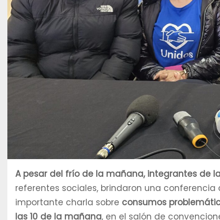
A pesar del frío de la mañana, integrantes de 
referentes sociales, brindaron una conferencia
importante charla sobre
consumos problemátic
las 10 de la mañana
, en el salón de convencione