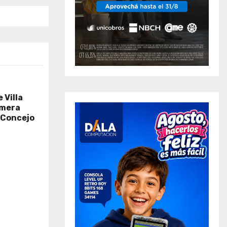
 Villa
imera
 «Concejo