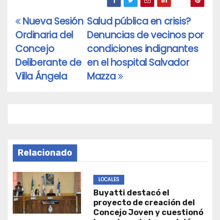
Nueva Sesión
Salud pública en crisis?
Navegación
Ordinaria del
Denuncias de vecinos por
de
Concejo
condiciones indignantes
entradas
Deliberante de
en el hospital Salvador
Villa Ángela
Mazza
Relacionado
LOCALES
Buyatti destacó el
proyecto de creación del
Concejo Joven y cuestionó