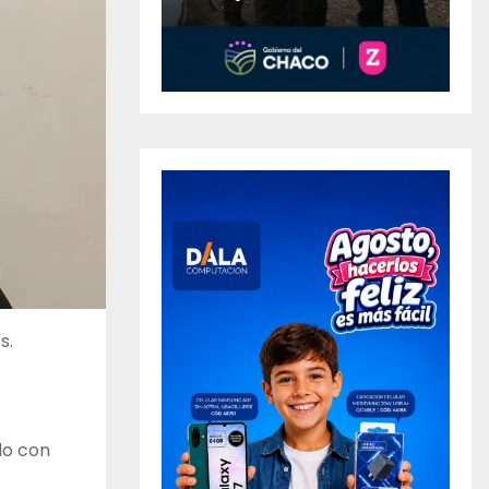
s.
do con