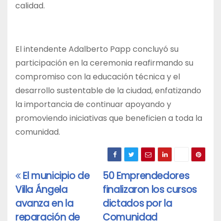
calidad.
El intendente Adalberto Papp concluyó su
participación en la ceremonia reafirmando su
compromiso con la educación técnica y el
desarrollo sustentable de la ciudad, enfatizando
la importancia de continuar apoyando y
promoviendo iniciativas que beneficien a toda la
comunidad.
El municipio de
50 Emprendedores
Navegación
Villa Ángela
finalizaron los cursos
de
avanza en la
dictados por la
entradas
reparación de
Comunidad