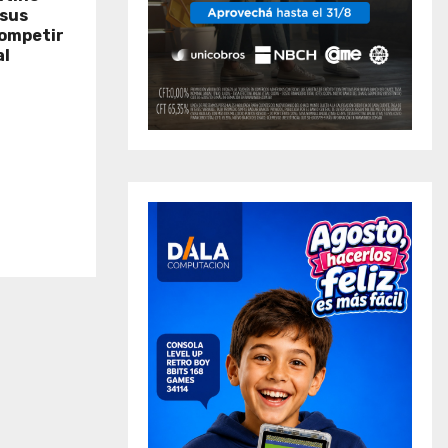
 sus
ompetir
al