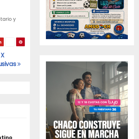
tario y
 X
lusivas
ntino