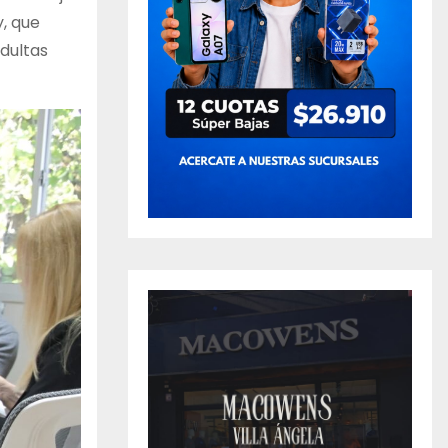
y, que
dultas