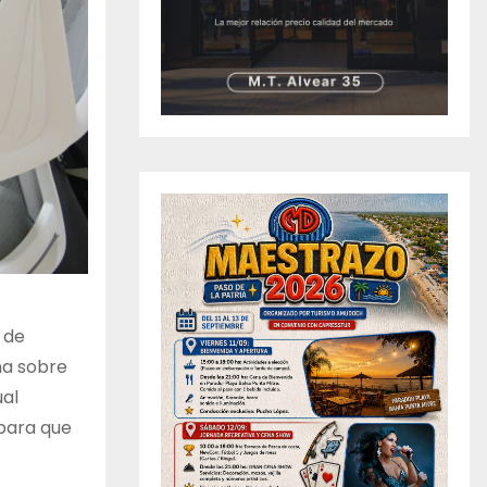
 de
na sobre
ual
 para que