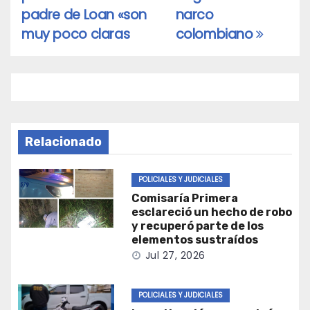
de
padre de Loan «son
narco
entradas
muy poco claras
colombiano
Relacionado
POLICIALES Y JUDICIALES
Comisaría Primera
esclareció un hecho de robo
y recuperó parte de los
elementos sustraídos
Jul 27, 2026
POLICIALES Y JUDICIALES