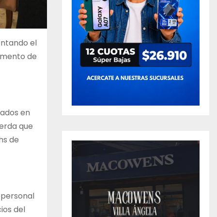
entando el
dimento de
cados en
uerda que
1hs de
 personal
ios del