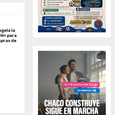
ngela la
H» para
mpras de