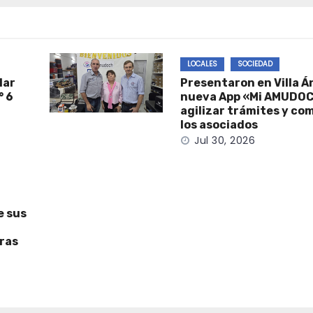
LOCALES
SOCIEDAD
lar
Presentaron en Villa Á
° 6
nueva App «Mi AMUDOC
agilizar trámites y co
los asociados
Jul 30, 2026
e sus
uras