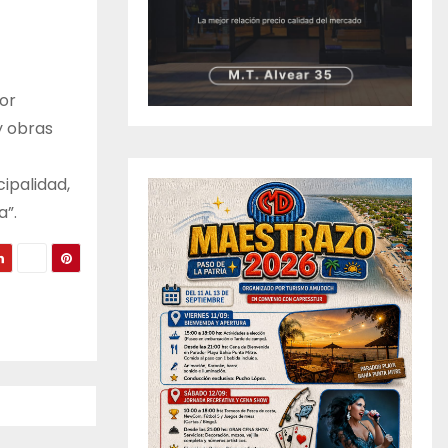
or
y obras
ipalidad,
a”.