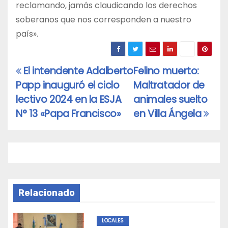
reclamando, jamás claudicando los derechos
soberanos que nos corresponden a nuestro
país».
El intendente Adalberto
Felino muerto:
Navegación
Papp inauguró el ciclo
Maltratador de
de
lectivo 2024 en la ESJA
animales suelto
entradas
N° 13 «Papa Francisco»
en Villa Ángela
Relacionado
LOCALES