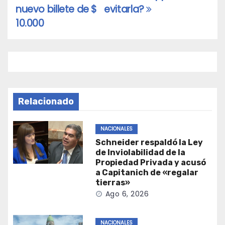
entradas
nuevo billete de $
evitarla?
10.000
Relacionado
NACIONALES
Schneider respaldó la Ley
de Inviolabilidad de la
Propiedad Privada y acusó
a Capitanich de «regalar
tierras»
Ago 6, 2026
NACIONALES