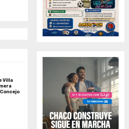
 Villa
imera
 «Concejo