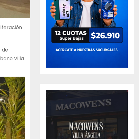
iferación
s de
rbano Villa