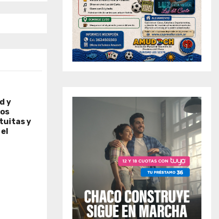
d y
ños
tuitas y
el