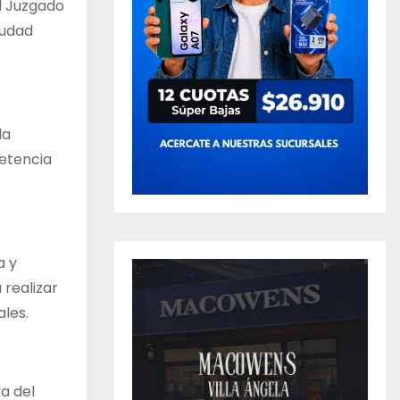
el Juzgado
iudad
la
petencia
a y
 realizar
les.
a del