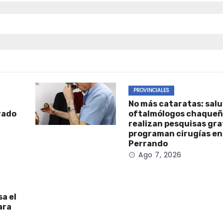
PROVINCIALES
No más cataratas: salu
ivado
oftalmólogos chaque
realizan pesquisas gra
programan cirugías en 
Perrando
Ago 7, 2026
sa el
ara