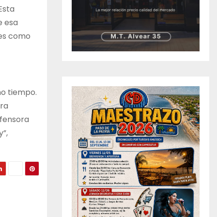
Esta
e esa
les como
ho tiempo.
ara
efensora
y”,