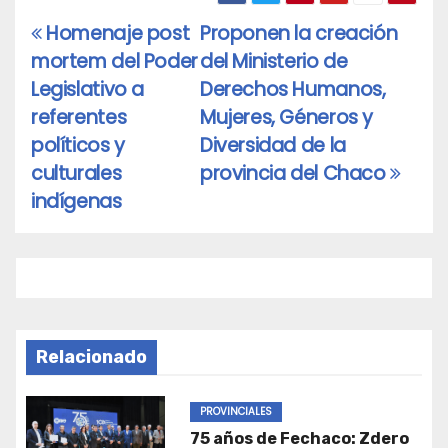
Homenaje post
Proponen la creación
Navegación
mortem del Poder
del Ministerio de
de
Legislativo a
Derechos Humanos,
entradas
referentes
Mujeres, Géneros y
políticos y
Diversidad de la
culturales
provincia del Chaco
indígenas
Relacionado
PROVINCIALES
75 años de Fechaco: Zdero